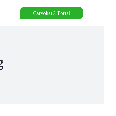
Carvokat® Portal
g